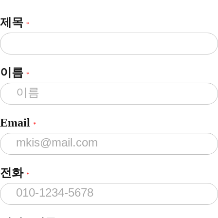
제목
*
이름
*
Email
*
전화
*