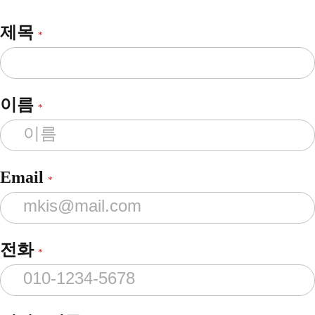
제목
*
이름
*
Email
*
전화
*