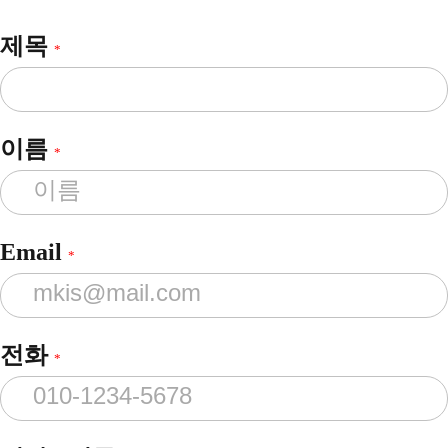
제목
*
이름
*
Email
*
전화
*