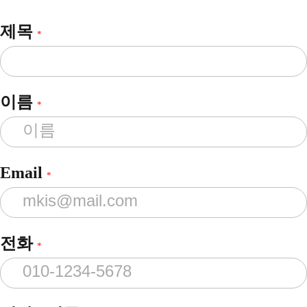
제목
*
이름
*
Email
*
전화
*