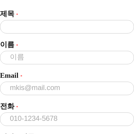
제목
*
이름
*
Email
*
전화
*