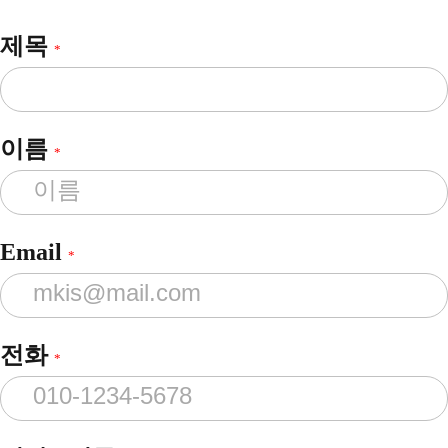
제목
*
이름
*
Email
*
전화
*