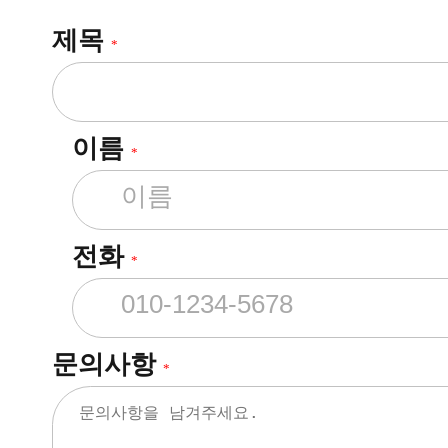
제목
*
이름
*
전화
*
문의사항
*