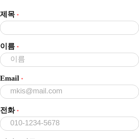
제목
*
이름
*
Email
*
전화
*