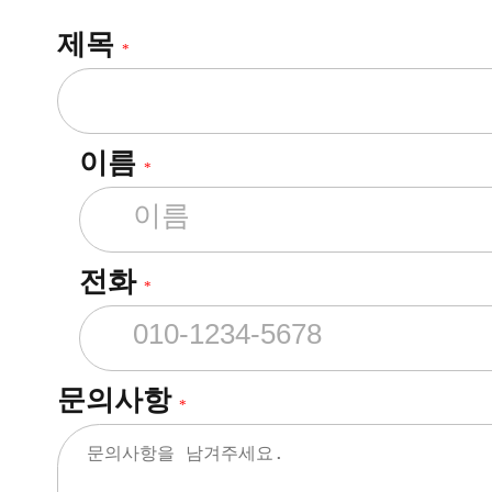
제목
*
이름
*
전화
*
문의사항
*