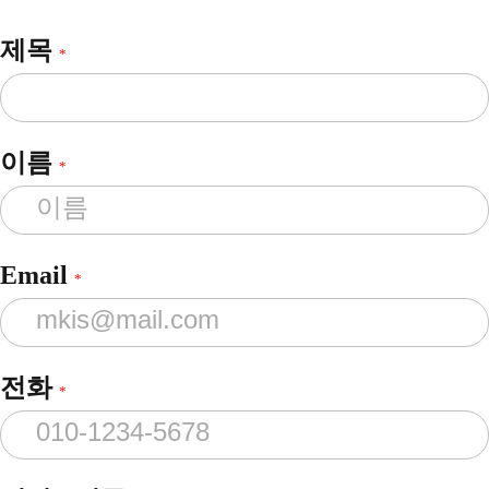
제목
*
이름
*
Email
*
전화
*