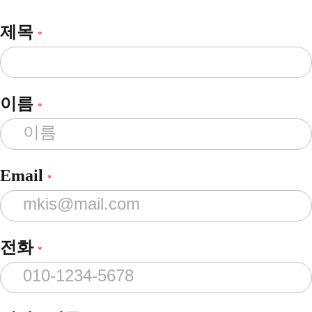
제목
*
이름
*
Email
*
전화
*