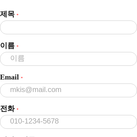
제목
*
이름
*
Email
*
전화
*