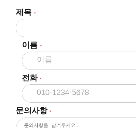
제목
*
이름
*
전화
*
문의사항
*