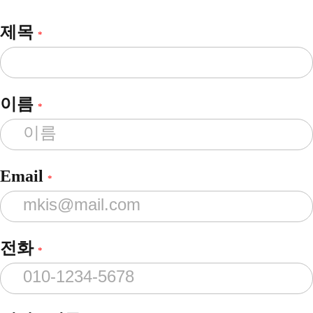
제목
*
이름
*
Email
*
전화
*