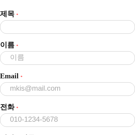
제목
*
이름
*
Email
*
전화
*