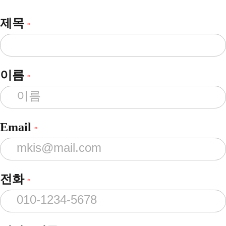
제목
*
이름
*
Email
*
전화
*