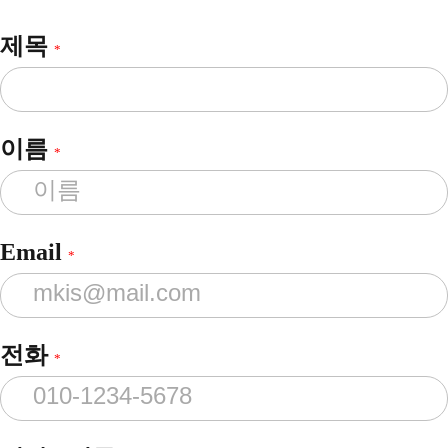
제목
*
이름
*
Email
*
전화
*