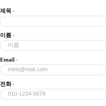
제목
*
이름
*
Email
*
전화
*