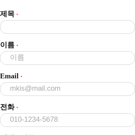
제목
*
이름
*
Email
*
전화
*