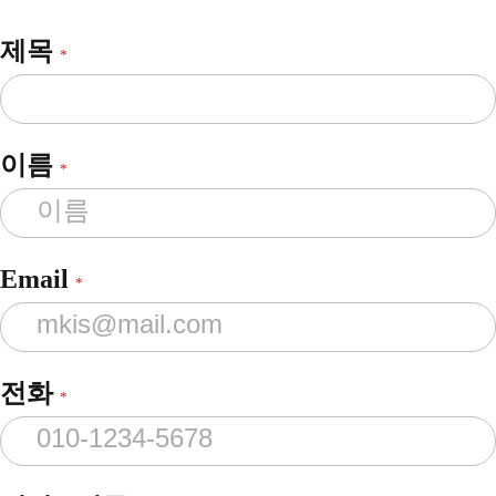
제목
*
이름
*
Email
*
전화
*