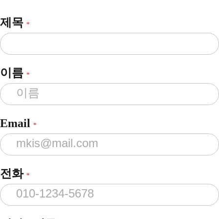
제목
*
이름
*
Email
*
전화
*