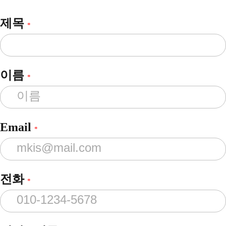
제목
*
이름
*
Email
*
전화
*