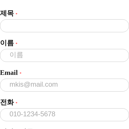
제목
*
이름
*
Email
*
전화
*