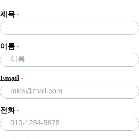
제목
*
이름
*
Email
*
전화
*