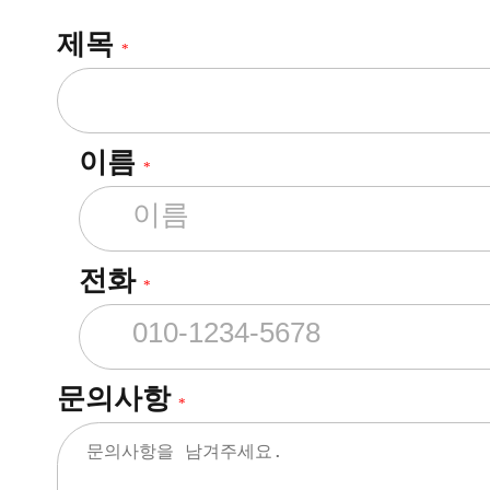
제목
*
이름
*
전화
*
문의사항
*