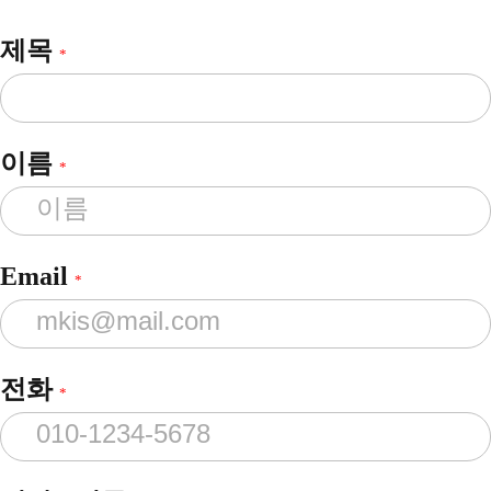
제목
*
이름
*
Email
*
전화
*